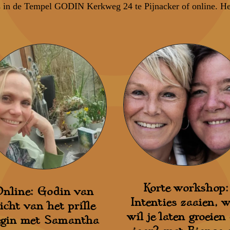
ats in de Tempel GODIN Kerkweg 24 te Pijnacker of online. He
Korte workshop:
nline: Godin van
Intenties zaaien, 
icht van het prille
wil je laten groeien 
egin met Samantha