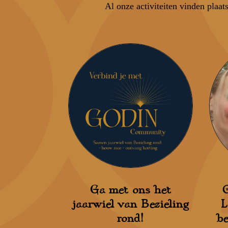
Al onze activiteiten vinden pla
Ga met ons het
O
jaarwiel van Bezieling
L
rond!
b