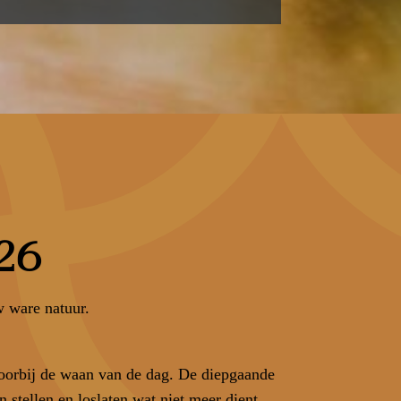
26
w ware natuur.
.
voorbij de waan van de dag. De diepgaande
n stellen en loslaten wat niet meer dient.