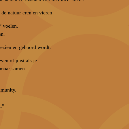
 de natuur eren en vieren!
’ voelen.
en.
 gezien en gehoord wordt.
en of juist als je
, maar samen.
.
mmunity.
d.”
.