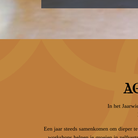
A
In het Jaarwi
Een jaar steeds samenkomen om
dieper t
workshops helpen je groeien in zelfvertro