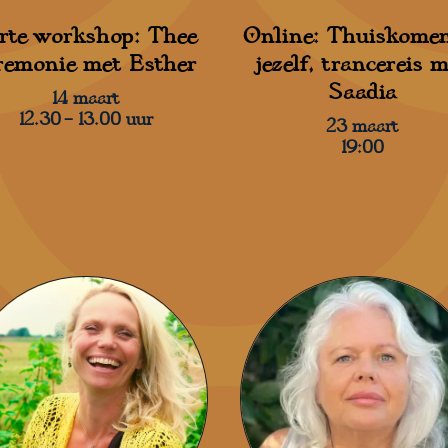
rte workshop: Thee
Online: Thuiskomen
remonie met Esther
jezelf, trancereis 
Saadia
14 maart
12.30 – 13.00 uur
23 maart
19:00