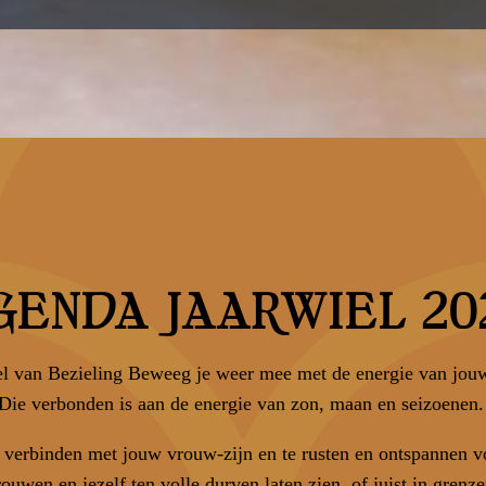
GENDA JAARWIEL 20
el van Bezieling Beweeg je weer mee met de energie van jou
Die verbonden is aan de energie van zon, maan en seizoenen
e verbinden met jouw vrouw-zijn en te rusten en ontspannen 
uwen en jezelf ten volle durven laten zien, of juist in grenze