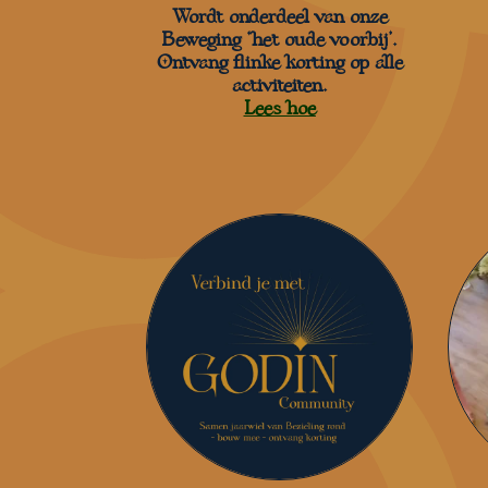
Wordt onderdeel van onze
Beweging ‘het oude voorbij’.
Ontvang flinke korting op alle
activiteiten.
Lees hoe