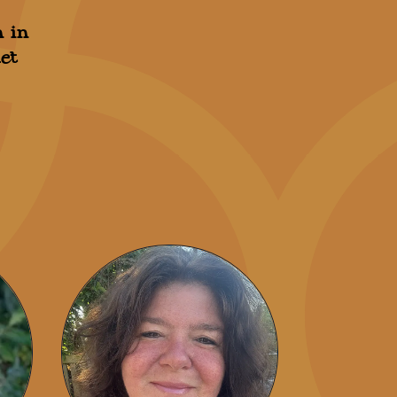
 in
met