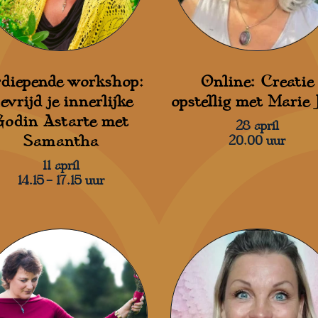
rdiepende workshop:
Online: Creatie
evrijd je innerlijke
opstellig met Marie 
Godin Astarte met
28 april
Samantha
20.00 uur
11 april
14.15 – 17.15 uur