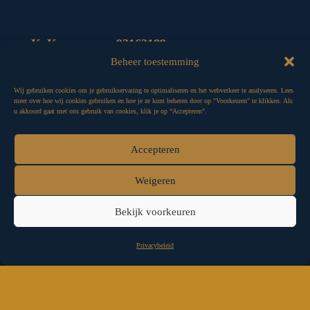
KvK-nummer.: 93162189
E-mail: info@godin.nl
Beheer toestemming
Algemene voorwaarden
Wij gebruiken cookies om je gebruikservaring te optimaliseren en het webverkeer te analyseren. Lees
Privacybeleid
meer over hoe wij cookies gebruiken en hoe je ze kunt beheren door op "Voorkeuren" te klikken. Als
u akkoord gaat met ons gebruik van cookies, klik je op “Accepteren”.
BEKIJK OOK:
Accepteren
Godin
Weigeren
Over Godin
Tempelagenda
Bekijk voorkeuren
Webshop
Het Godinnenfestival
Privacybeleid
Contact
AANMELDEN